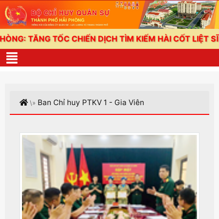
TỐC CHIẾN DỊCH TÌM KIẾM HÀI CỐT LIỆT SĨ
THƯỢ
Ban Chỉ huy PTKV 1 - Gia Viên
\»