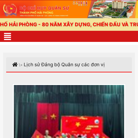
HÒNG - 80 NĂM XÂY DỰNG, CHIẾN ĐẤU VÀ TRƯỞNG TH
Lịch sử Đảng bộ Quân sự các đơn vị
\»