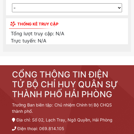
THỐNG KÊ TRUY CẬP
Tổng lượt truy cập:
N/A
Trực tuyến:
N/A
CỔNG THÔNG TIN ĐIỆN
TỬ BỘ CHỈ HUY QUÂN SỰ
THÀNH PHỐ HẢI PHÒNG
Trưởng Ban biên tập: Chủ nhiệm Chính trị Bộ CHQS
thành phố.
Địa chỉ: Số 02, Lạch Tray, Ngô Quyền, Hải Phòng
Điện thoại: 069.814.105