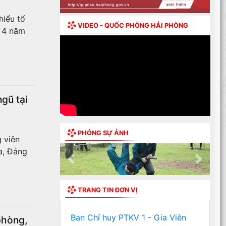
hiểu tổ
VIDEO - QUỐC PHÒNG HẢI PHÒNG
g 4 năm
gũ tại
PHÓNG SỰ ẢNH
g viên
a, Đảng
Previous
Next
TRANG TIN ĐƠN VỊ
Ban Chỉ huy PTKV 1 - Gia Viên
phòng,