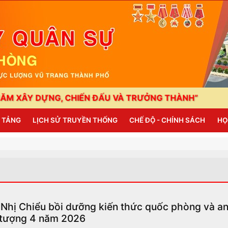
ỰNG, CHIẾN ĐẤU VÀ TRƯỞNG THÀNH”
HẢI PHÒNG
N TẢNG
LỊCH SỬ TRUYỀN THỐNG
CHẾ ĐỘ - CHÍNH SÁCH
HỌ
Nhị Chiểu bồi dưỡng kiến thức quốc phòng và an
 tượng 4 năm 2026