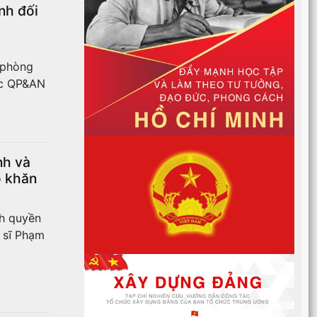
nh đối
 phòng
ức QP&AN
nh và
ó khăn
nh quyền
 sĩ Phạm