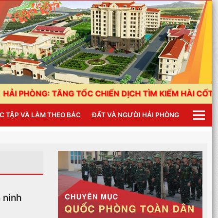
: TĂNG TỐC CHIẾN DỊCH TÌM KIẾM HÀI CỐT LIỆT SĨ
C TẬP VÀ LÀM THEO BÁC
ĐẤT VÀ NGƯỜI HẢI PHÒNG
 ninh