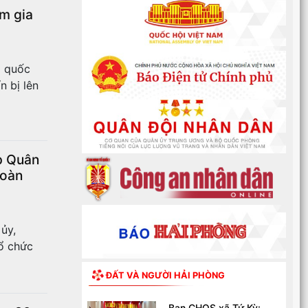
m gia
ổ quốc
n bị lên
p Quân
toàn
ủy,
ổ chức
ĐẤT VÀ NGƯỜI HẢI PHÒNG
Ban CHQS xã Tứ Kỳ: