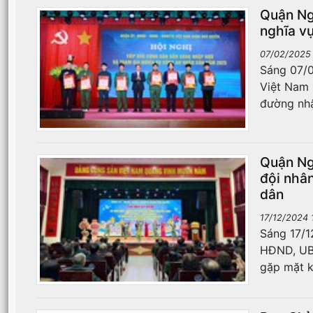
Quận Ng
nghĩa v
07/02/2025
Sáng 07/0
Việt Nam 
đường nhậ
Quận Ng
đội nhâ
dân
17/12/2024 
Sáng 17/1
HĐND, UB
gặp mặt k