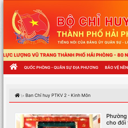
NG VŨ TRANG THÀNH PHỐ HẢI PHÒNG - 80 NĂM XÂY D
QUỐC PHÒNG - QUÂN SỰ ĐỊA PHƯƠNG
BẢO VỆ NỀ
Ban Chỉ huy PTKV 2 - Kinh Môn
\»
Phường 
cho đối