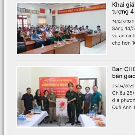
Khai gi
tượng 4
14/05/2025
Sáng 14/5
và an nin
cho hơn 1
Ban CHQ
bàn giao
26/04/2025
Chiều 25/
địa phươn
Quế Anh, 