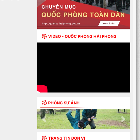
VIDEO - QUỐC PHÒNG HẢI PHÒNG
PHÓNG SỰ ẢNH
Previous
Next
TRANG TIN ĐƠN VỊ