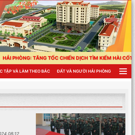
NG: TĂNG TỐC CHIẾN DỊCH TÌM KIẾM HÀI CỐT LIỆT SĨ
C TẬP VÀ LÀM THEO BÁC
ĐẤT VÀ NGƯỜI HẢI PHÒNG
024 08:12