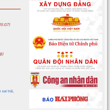
15:07)
8)
sai trái,