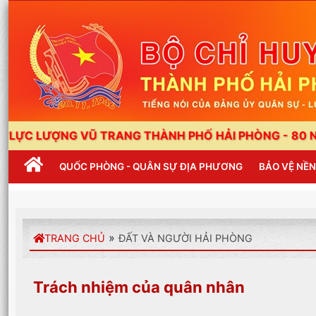
ƯỢNG VŨ TRANG THÀNH PHỐ HẢI PHÒNG - 80 NĂM XÂY
QUỐC PHÒNG - QUÂN SỰ ĐỊA PHƯƠNG
BẢO VỆ NỀ
»
TRANG CHỦ
ĐẤT VÀ NGƯỜI HẢI PHÒNG
Trách nhiệm của quân nhân