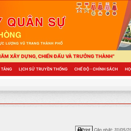
 DỰNG, CHIẾN ĐẤU VÀ TRƯỞNG THÀNH”
HẢI PHÒ
N TẢNG
LỊCH SỬ TRUYỀN THỐNG
CHẾ ĐỘ - CHÍNH SÁCH
HỌ
Print
Cập nhật: 31/05/2