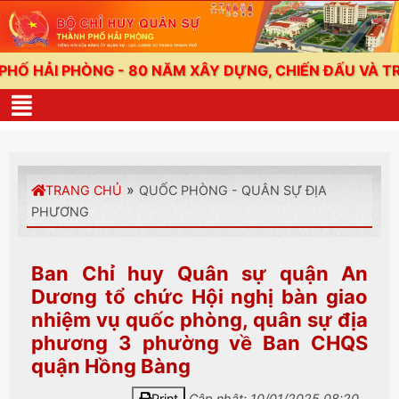
I PHÒNG - 80 NĂM XÂY DỰNG, CHIẾN ĐẤU VÀ TRƯỞNG
»
TRANG CHỦ
QUỐC PHÒNG - QUÂN SỰ ĐỊA
PHƯƠNG
Ban Chỉ huy Quân sự quận An
Dương tổ chức Hội nghị bàn giao
nhiệm vụ quốc phòng, quân sự địa
phương 3 phường về Ban CHQS
quận Hồng Bàng
Print
Cập nhật: 10/01/2025 08:20