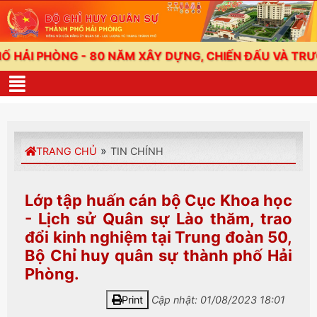
PHÒNG - 80 NĂM XÂY DỰNG, CHIẾN ĐẤU VÀ TRƯỞNG T
»
TRANG CHỦ
TIN CHÍNH
Lớp tập huấn cán bộ Cục Khoa học
- Lịch sử Quân sự Lào thăm, trao
đổi kinh nghiệm tại Trung đoàn 50,
Bộ Chỉ huy quân sự thành phố Hải
Phòng.
Print
Cập nhật: 01/08/2023 18:01