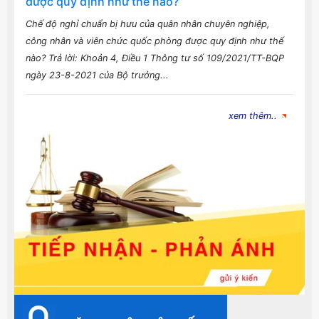
vụ tại ngũ, xuất ngũ và thân nhân của hạ sĩ
quan, binh sĩ tại ngũ
Thông tư hướng dẫn thực hiện một số điều của Nghị định số
27/2016/NĐ-CP ngày 06/4/2016 của Chính phủ quy định một
số chế độ, chính sách đối với hạ sĩ quan, binh sĩ phục vụ tại
ngũ, xuất ngũ và thân...
Chế độ nghỉ chuẩn bị hưu của quân nhân chuyên
nghiệp, công nhân và viên chức quốc phòng
được quy định như thế nào?
Chế độ nghỉ chuẩn bị hưu của quân nhân chuyên nghiệp,
công nhân và viên chức quốc phòng được quy định như thế
nào? Trả lời: Khoản 4, Điều 1 Thông tư số 109/2021/TT-BQP
ngày 23-8-2021 của Bộ trưởng...
xem thêm..