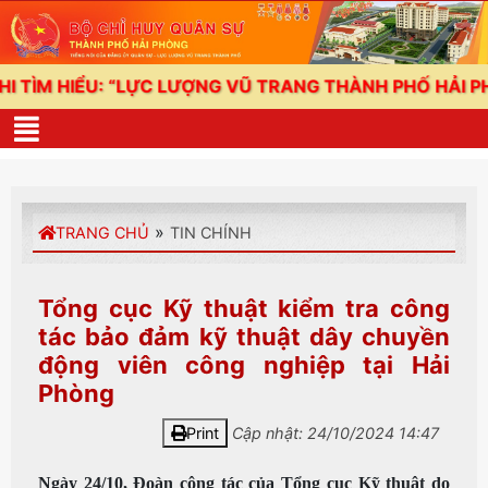
IỂU: “LỰC LƯỢNG VŨ TRANG THÀNH PHỐ HẢI PHÒNG -
»
TRANG CHỦ
TIN CHÍNH
Tổng cục Kỹ thuật kiểm tra công
tác bảo đảm kỹ thuật dây chuyền
động viên công nghiệp tại Hải
Phòng
Print
Cập nhật: 24/10/2024 14:47
Ngày 24/10, Đoàn công tác của Tổng cục Kỹ thuật do