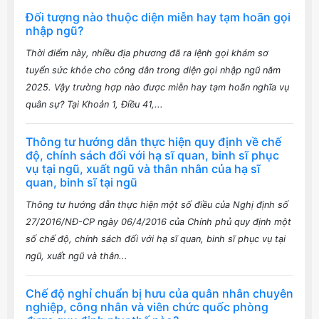
phố Hải Phòng - một trong những dự án
quan trọng trong phát triển kinh tế số, xã
hội số
Ban Chỉ huy Quân sự huyện An Dương
chúc mừng ngày Nhà giáo Việt Nam
20/11
xem thêm..
VĂN BẢN PHÁP LUẬT
Đối tượng nào thuộc diện miễn hay tạm hoãn gọi
nhập ngũ?
Thời điểm này, nhiều địa phương đã ra lệnh gọi khám sơ
tuyển sức khỏe cho công dân trong diện gọi nhập ngũ năm
2025. Vậy trường hợp nào được miễn hay tạm hoãn nghĩa vụ
quân sự? Tại Khoản 1, Điều 41,...
Thông tư hướng dẫn thực hiện quy định về chế
độ, chính sách đối với hạ sĩ quan, binh sĩ phục