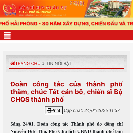
I PHÒNG - 80 NĂM XÂY DỰNG, CHIẾN ĐẤU VÀ TRƯỞNG
»
TRANG CHỦ
TIN NỔI BẬT
Đoàn công tác của thành phố
thăm, chúc Tết cán bộ, chiến sĩ Bộ
CHQS thành phố
Print
Cập nhật: 24/01/2025 11:37
Sáng 24/01, Đoàn công tác Thành phố do đồng chí
Nguyễn Đức Thọ, Phó Chủ tịch UBND thành phố làm