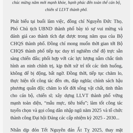
chúc mừng năm mới mạnh khỏe, hạnh phúc đến toàn thể cán bộ,
chiến sĩ LLVT thành phố.
Phát biểu tại buổi làm việc, đồng chí Nguyễn Đức Thọ,
Phó Chủ tịch UBND thành phố bày tỏ sự vui mừng và
đánh giá cao thành tích đạt được trong năm qua của Bộ
CHQS thành phố. Đồng chí mong muốn thời gian tới Bộ
CHQS thành phố tiếp tục duy trì nghiêm chế độ trực sẵn
sàng chiến đấu; phối hợp với các lực lượng nắm chắc tình
hình an ninh chính trị, kịp thời xử trí tốt các tình huống,
không để bị động, bất ngờ. Đồng thời, tiếp tục chăm lo,
thực hiện tốt công tác đền ơn, đáp nghĩa; chính sách hậu
phương quân đội; chăm lo tốt đời sống vật chất, tinh thần
cho cán bộ, chiến sĩ; xây dựng LLVT thành phố vững
mạnh toàn diện, “mẫu mực, tiêu biểu”; làm tốt công tác
tuyển chọn và gọi công dân nhập ngũ năm 2025 và tổ chức
thành công Đại hội Đảng các cấp nhiệm kỳ 2025 - 2030...
Nhân dịp đón Tết Nguyên đán Ất Tỵ 2025, thay mặt