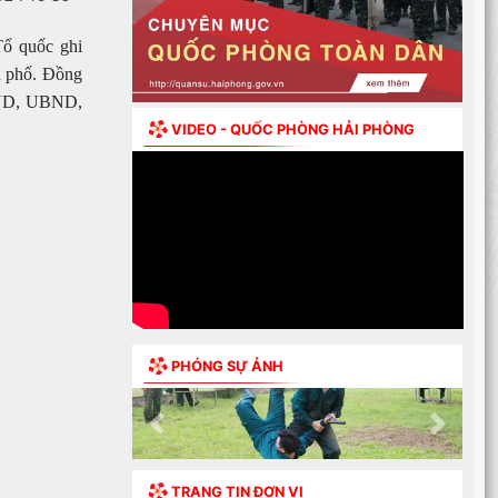
Tổ quốc ghi
h phố. Đồng
HĐND, UBND,
VIDEO - QUỐC PHÒNG HẢI PHÒNG
PHÓNG SỰ ẢNH
Previous
Next
TRANG TIN ĐƠN VỊ