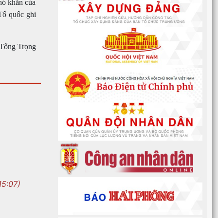
khó khăn của
Tổ quốc ghi
Tống Trọng
15:07)