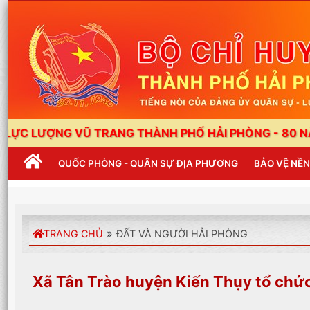
G VŨ TRANG THÀNH PHỐ HẢI PHÒNG - 80 NĂM XÂY DỰ
QUỐC PHÒNG - QUÂN SỰ ĐỊA PHƯƠNG
BẢO VỆ NỀ
»
TRANG CHỦ
ĐẤT VÀ NGƯỜI HẢI PHÒNG
Xã Tân Trào huyện Kiến Thụy tổ chức