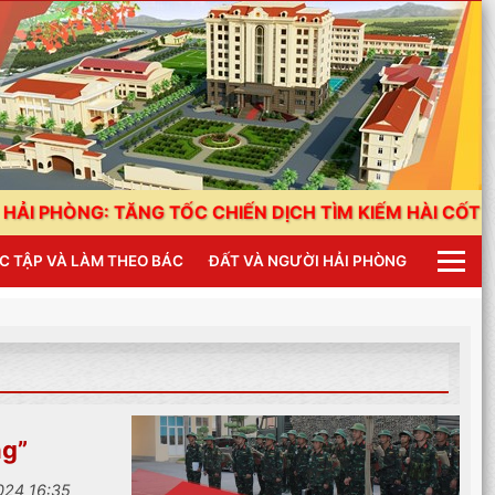
 TĂNG TỐC CHIẾN DỊCH TÌM KIẾM HÀI CỐT LIỆT SĨ
C TẬP VÀ LÀM THEO BÁC
ĐẤT VÀ NGƯỜI HẢI PHÒNG
ng”
024 16:35