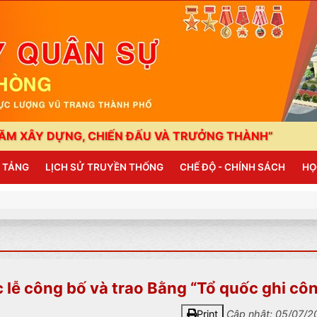
NG, CHIẾN ĐẤU VÀ TRƯỞNG THÀNH”
HẢI PHÒNG:
N TẢNG
LỊCH SỬ TRUYỀN THỐNG
CHẾ ĐỘ - CHÍNH SÁCH
HỌ
 lễ công bố và trao Bằng “Tổ quốc ghi cô
Print
Cập nhật: 05/07/2