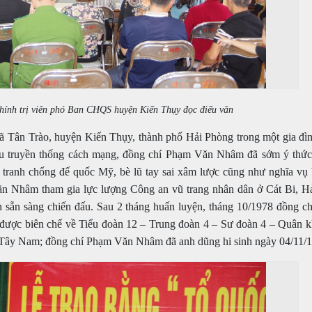
hính trị viên phó Ban CHQS huyện Kiến Thụy đọc điếu văn
xã Tân Trào, huyện Kiến Thụy, thành phố Hải Phòng trong một gia đì
iàu truyền thống cách mạng, đồng chí Phạm Văn Nhâm đã sớm ý thức
 tranh chống đế quốc Mỹ, bè lũ tay sai xâm lược cũng như nghĩa vụ 
n Nhâm tham gia lực lượng Công an vũ trang nhân dân ở Cát Bi, H
n sẵn sàng chiến đấu. Sau 2 tháng huấn luyện, tháng 10/1978 đồng ch
 được biên chế về Tiểu đoàn 12 – Trung đoàn 4 – Sư đoàn 4 – Quân k
giới Tây Nam; đồng chí Phạm Văn Nhâm đã anh dũng hi sinh ngày 04/11/