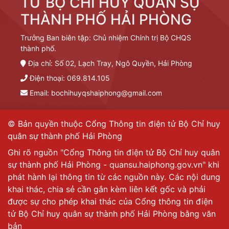
TỬ BỘ CHỈ HUY QUÂN SỰ
THÀNH PHỐ HẢI PHÒNG
Trưởng Ban biên tập: Chủ nhiệm Chính trị Bộ CHQS
thành phố.
Địa chỉ: Số 02, Lạch Tray, Ngô Quyền, Hải Phòng
Điện thoại: 069.814.105
Email:
bochihuyqshaiphong@gmail.com
© Bản quyền thuộc Cổng Thông tin điện tử Bộ Chỉ huy
quân sự thành phố Hải Phòng
Ghi rõ nguồn "Cổng Thông tin điện tử Bộ Chỉ huy quân
sự thành phố Hải Phòng - quansu.haiphong.gov.vn" khi
phát hành lại thông tin từ các nguồn này. Các nội dung
khai thác, chia sẻ cần gắn kèm liên kết gốc và phải
được sự cho phép khai thác của Cổng thông tin điện
tử Bộ Chỉ huy quân sự thành phố Hải Phòng bằng văn
bản