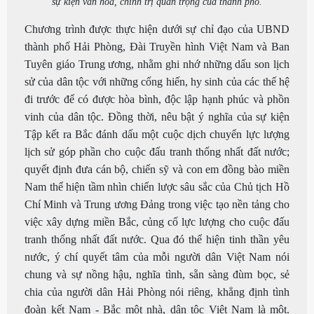
sự kiện văn hóa, chính trị quan trọng của thành phố.
Chương trình được thực hiện dưới sự chỉ đạo của UBND
thành phố Hải Phòng, Đài Truyền hình Việt Nam và Ban
Tuyên giáo Trung ương, nhằm ghi nhớ những dấu son lịch
sử của dân tộc với những cống hiến, hy sinh của các thế hệ
đi trước để có được hòa bình, độc lập hạnh phúc và phồn
vinh của dân tộc. Đồng thời, nêu bật ý nghĩa của sự kiện
Tập kết ra Bắc đánh dấu một cuộc dịch chuyển lực lượng
lịch sử góp phần cho cuộc đấu tranh thống nhất đất nước;
quyết định đưa cán bộ, chiến sỹ và con em đồng bào miền
Nam thể hiện tầm nhìn chiến lược sâu sắc của Chủ tịch Hồ
Chí Minh và Trung ương Đảng trong việc tạo nền tảng cho
việc xây dựng miền Bắc, củng cố lực lượng cho cuộc đấu
tranh thống nhất đất nước. Qua đó thể hiện tinh thần yêu
nước, ý chí quyết tâm của mỗi người dân Việt Nam nói
chung và sự nồng hậu, nghĩa tình, sẵn sàng đùm bọc, sẻ
chia của người dân Hải Phòng nói riêng, khẳng định tình
đoàn kết Nam - Bắc một nhà, dân tộc Việt Nam là một.