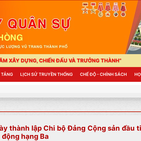
G, CHIẾN ĐẤU VÀ TRƯỞNG THÀNH”
HẢI PHÒNG: T
N TẢNG
LỊCH SỬ TRUYỀN THỐNG
CHẾ ĐỘ - CHÍNH SÁCH
HỌ
y thành lập Chi bộ Đảng Cộng sản đầu t
 động hạng Ba