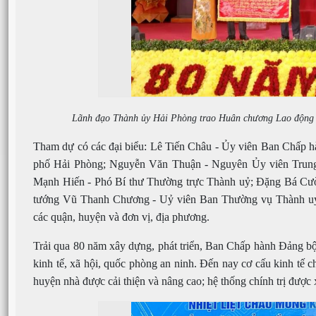
Lãnh đạo Thành ủy Hải Phòng trao Huân chương Lao động h
Tham dự có các đại biểu: Lê Tiến Châu - Ủy viên Ban Chấp 
phố Hải Phòng; Nguyễn Văn Thuận - Nguyên Ủy viên Trun
Mạnh Hiến - Phó Bí thư Thường trực Thành uỷ; Đặng Bá Cườ
tướng Vũ Thanh Chương - Uỷ viên Ban Thường vụ Thành uỷ, 
các quận, huyện và đơn vị, địa phương.
Trải qua 80 năm xây dựng, phát triển, Ban Chấp hành Đảng bộ hu
kinh tế, xã hội, quốc phòng an ninh. Đến nay cơ cấu kinh tế 
huyện nhà được cải thiện và nâng cao; hệ thống chính trị được x