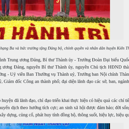
ạng Ba và bức trướng tặng Đảng bộ, chính quyền và nhân dân huyện Kiến Th
hành Trung ương Đảng, Bí thư Thành ủy - Trưởng Đoàn Đại biểu Quố
g ương Đảng, nguyên Bí thư Thành ủy, nguyên Chủ tịch HĐND thà
ng - Uỷ viên Ban Thường vụ Thành uỷ, Trưởng ban Nội chính Thàn
Giám đốc Công an thành phố; đại diện lãnh đạo các sở, ban, ngành
yện đã lãnh đạo, chỉ đạo triển khai thực hiện có hiệu quả các chỉ tiê
chuyển dịch theo hướng tích cực; an sinh xã hội được đảm bảo; đời s
ây dựng, củng cố, phát huy tính đồng bộ, thông suốt, hiệu lực, hiệu qu