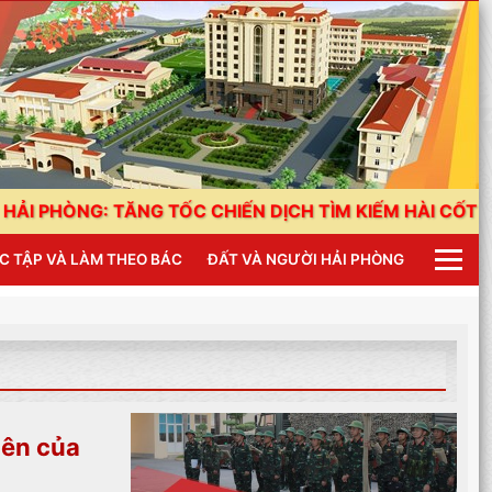
ĂNG TỐC CHIẾN DỊCH TÌM KIẾM HÀI CỐT LIỆT SĨ
C TẬP VÀ LÀM THEO BÁC
ĐẤT VÀ NGƯỜI HẢI PHÒNG
iên của