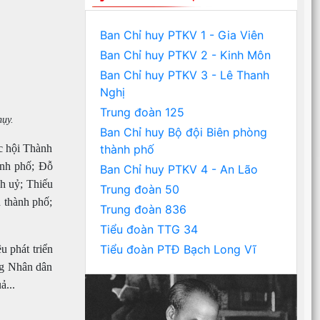
Ban Chỉ huy PTKV 1 - Gia Viên
Ban Chỉ huy PTKV 2 - Kinh Môn
Ban Chỉ huy PTKV 3 - Lê Thanh
Nghị
Trung đoàn 125
ụy.
Ban Chỉ huy Bộ đội Biên phòng
c hội Thành
thành phố
nh phố; Đỗ
Ban Chỉ huy PTKV 4 - An Lão
h uỷ; Thiếu
Trung đoàn 50
 thành phố;
Trung đoàn 836
Tiểu đoàn TTG 34
Tiểu đoàn PTĐ Bạch Long Vĩ
u phát triển
ống Nhân dân
ả...