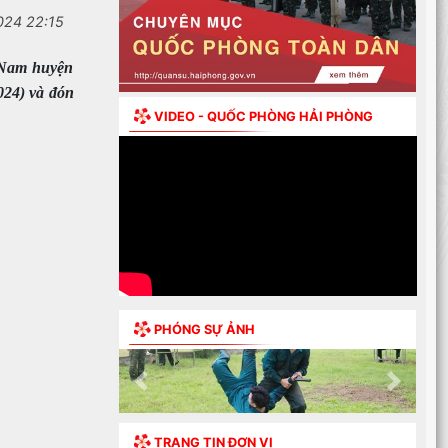
024 22:15
 Nam huyện
024) và đón
VIDEO - QUỐC PHÒNG HẢI PHÒNG
PHÓNG SỰ ẢNH
Previous
Next
TRANG TIN ĐƠN VỊ