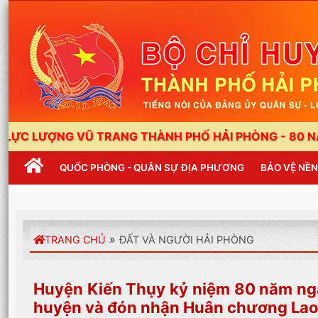
 VŨ TRANG THÀNH PHỐ HẢI PHÒNG - 80 NĂM XÂY DỰN
QUỐC PHÒNG - QUÂN SỰ ĐỊA PHƯƠNG
BẢO VỆ NỀ
»
TRANG CHỦ
ĐẤT VÀ NGƯỜI HẢI PHÒNG
Huyện Kiến Thụy kỷ niệm 80 năm ngà
huyện và đón nhận Huân chương Lao