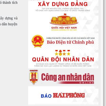
 thành tích
xây dựng và
n dân huyện